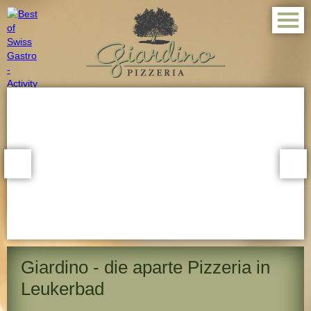
Giardino - die aparte Pizzeria in
Leukerbad