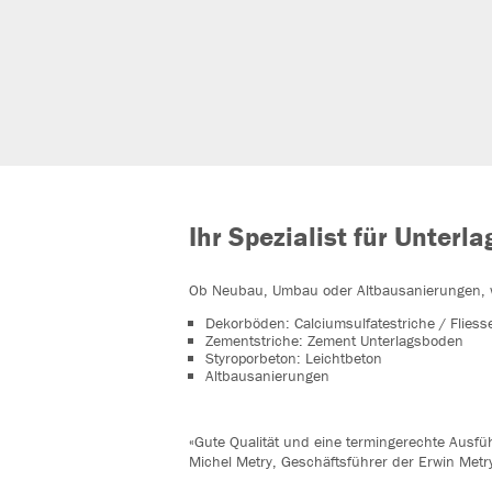
Ihr Spezialist für Unterl
Ob Neubau, Umbau oder Altbausanierungen, wi
Dekorböden: Calciumsulfatestriche / Fliess
Zementstriche: Zement Unterlagsboden
Styroporbeton: Leichtbeton
Altbausanierungen
«Gute Qualität und eine termingerechte Ausfü
Michel Metry, Geschäftsführer der Erwin Metr