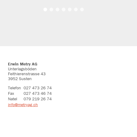
Erwin Metry AG
Unterlagsböden
Feithierenstrasse 43
3952 Susten
Telefon
027 473 26 74
Fax
027 473 46 74
Natel
079 219 26 74
info@metryag.ch